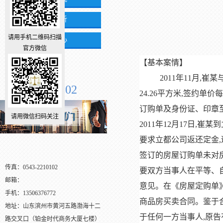
案例分析
请用手机二维码扫描
活动中心
官方微信
【基本案情】
全国服务电话
2011
年
11月,崔
0543-2210102
24.26平方米,签约单价
订购单及身份证、印章至
请用微信扫码关注
2011年12月17日
要求立都公司返还定金,
签订的房屋订购单未对
传真：0543-2210102
要双方当事人在平等、
邮箱：
意见。在《房屋定购单
手机：13506376772
商品房买卖合同。鉴于
地址：山东滨州市黄河五路渤海十二
于任何一方当事人,原告
路交叉口（铂金时代商务大厦七楼）